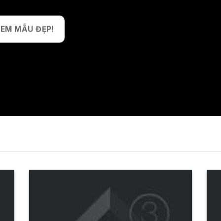
EM MẪU ĐẸP!