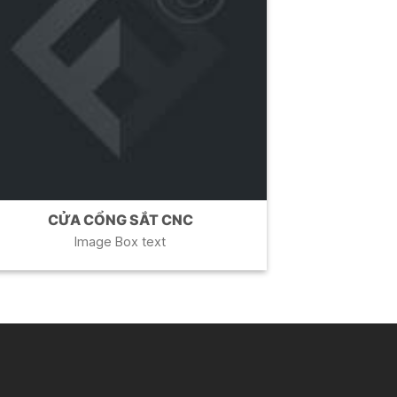
CỬA CỔNG SẮT CNC
Image Box text