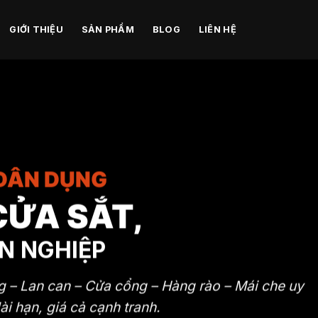
GIỚI THIỆU
SẢN PHẨM
BLOG
LIÊN HỆ
 DÂN DỤNG
CỬA SẮT,
N NGHIỆP
g – Lan can – Cửa cổng – Hàng rào – Mái che uy
ài hạn, giá cả cạnh tranh.